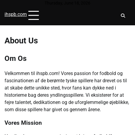
Skip
Thursday, June 18, 2026
to
ihspb.com
content
About Us
Om Os
Velkommen til ihspb.com! Vores passion for fodbold og
fascinationen af de berømte tyske spillere har drevet os til
at skabe dette unikke sted, hvor fans kan dykke ned i
historierne bag deres yndlingsspillere. Vi eksisterer for at
fejre talentet, dedikationen og de uforglemmelige øjeblikke,
som disse spillere har givet os gennem årene.
Vores Mission