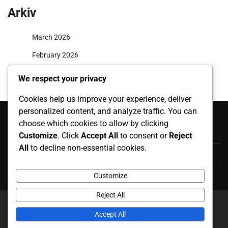
Arkiv
March 2026
February 2026
We respect your privacy
Cookies help us improve your experience, deliver
Kategorier
personalized content, and analyze traffic. You can
choose which cookies to allow by clicking
Biografier af tyske fodboldspillere
Customize
. Click
Accept All
to consent or
Reject
All
to decline non-essential cookies.
Indflydelse fra tyske fodboldspillere
Karrieremæssige højdepunkter for tyske fodboldspillere
Customize
Reject All
Copyright © 2026
ihspb.com
Theme: News Report By
Accept All
Adore Themes
.