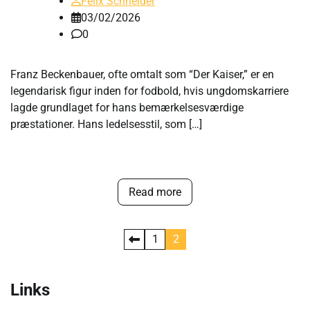
Felix Schneider
03/02/2026
0
Franz Beckenbauer, ofte omtalt som “Der Kaiser,” er en
legendarisk figur inden for fodbold, hvis ungdomskarriere
lagde grundlaget for hans bemærkelsesværdige
præstationer. Hans ledelsesstil, som […]
Read more
Posts
1
2
pagination
Links