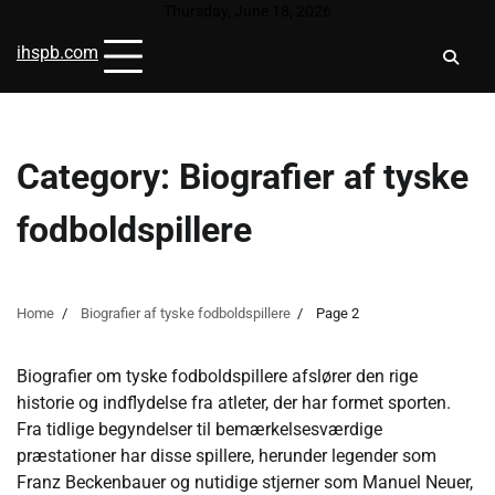
Skip
Thursday, June 18, 2026
to
ihspb.com
content
Category:
Biografier af tyske
fodboldspillere
Home
Biografier af tyske fodboldspillere
Page 2
Biografier om tyske fodboldspillere afslører den rige
historie og indflydelse fra atleter, der har formet sporten.
Fra tidlige begyndelser til bemærkelsesværdige
præstationer har disse spillere, herunder legender som
Franz Beckenbauer og nutidige stjerner som Manuel Neuer,