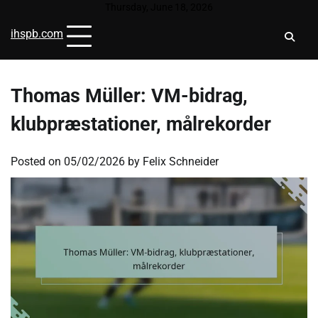
Skip
Thursday, June 18, 2026
to
ihspb.com
content
Thomas Müller: VM-bidrag,
klubpræstationer, målrekorder
Posted on
05/02/2026
by
Felix Schneider