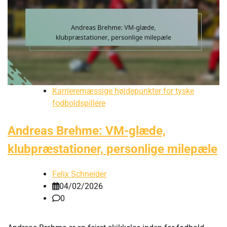
Karrieremæssige højdepunkter for tyske
fodboldspillere
Andreas Brehme: VM-glæde,
klubpræstationer, personlige milepæle
Felix Schneider
04/02/2026
0