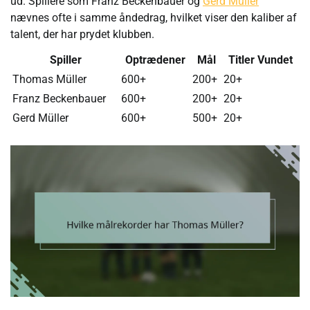
ud. Spillere som Franz Beckenbauer og
Gerd Müller
nævnes ofte i samme åndedrag, hvilket viser den kaliber af
talent, der har prydet klubben.
Spiller
Optrædener
Mål
Titler Vundet
Thomas Müller
600+
200+
20+
Franz Beckenbauer
600+
200+
20+
Gerd Müller
600+
500+
20+