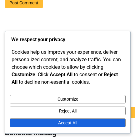
Links
We respect your privacy
Cookies help us improve your experience, deliver
Tag kontakt
personalized content, and analyze traffic. You can
Om os
choose which cookies to allow by clicking
Customize
. Click
Accept All
to consent or
Reject
Indhold
All
to decline non-essential cookies.
Søg
Customize
Search
Reject All
for:
Accept All
Seneste indlæg